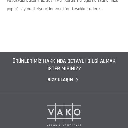
ve Altyapı Bakanımız Sayın Adil Karaismailoğlu'na standımıza
yaptığı kıymetli ziyaretinden ötürü teşekkür ederiz.
ÜRÜNLERİMİZ HAKKINDA DETAYLI BİLGİ ALMAK
İSTER MİSİNİZ?
BİZE ULAŞIN